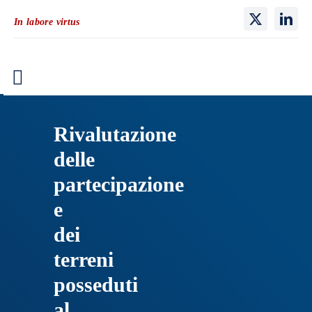
Salta
In labore virtus
al
contenuto
Toggle
Navigation
Home
Rivalutazione
delle
Profilo
partecipazione
Professionisti
e
dei
Aree di attività
terreni
Pubblicazioni
posseduti
al